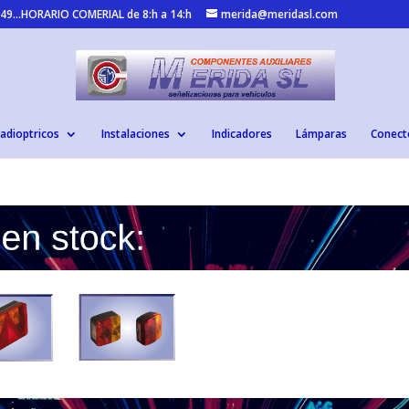
 949...HORARIO COMERIAL de 8:h a 14:h
merida@meridasl.com
adioptricos
Instalaciones
Indicadores
Lámparas
Conect