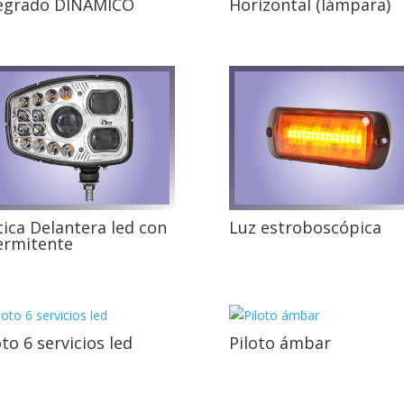
egrado DINAMICO
Horizontal (lámpara)
ica Delantera led con
Luz estroboscópica
ermitente
oto 6 servicios led
Piloto ámbar