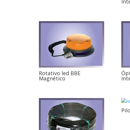
Int
Rotativo led BBE
Ópt
Magnético
Int
Pil