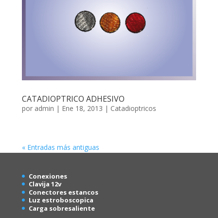
CATADIOPTRICO ADHESIVO
por
admin
|
Ene 18, 2013
|
Catadioptricos
« Entradas más antiguas
Conexion
es
Clavija 12v
Conectores estancos
Luz estroboscopica
Carga sobresaliente