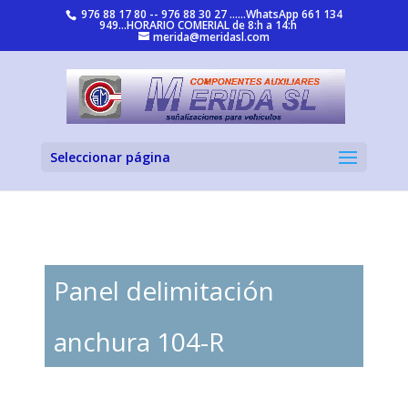
976 88 17 80 -- 976 88 30 27 ......WhatsApp 661 134
949...HORARIO COMERIAL de 8:h a 14:h
merida@meridasl.com
Seleccionar página
Panel delimitación
anchura 104-R