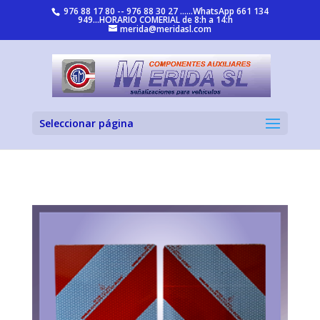
976 88 17 80 -- 976 88 30 27 ......WhatsApp 661 134
949...HORARIO COMERIAL de 8:h a 14:h
merida@meridasl.com
Seleccionar página