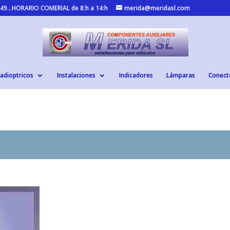
 949...HORARIO COMERIAL de 8:h a 14:h
merida@meridasl.com
adioptricos
Instalaciones
Indicadores
Lámparas
Conect